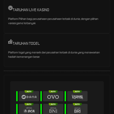
TARUHAN LIVE KASINO
Platform Pilihan bagi perusahaan-perusahaan terbaik di dunia, dengan pilihan
variasi game terbanyak
TARUHAN TOGEL
Platform togel yang menarik dari perusahan terbaik di dunia yang menawarkan
hadiah kemenangan besar