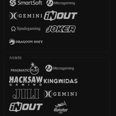
Arcade